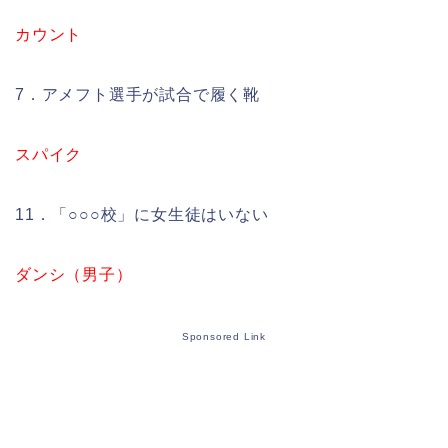
カウント
7．アメフト選手が試合で履く靴
スパイク
11．「○○○校」に女生徒はいない
ダンシ（男子）
Sponsored Link