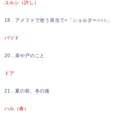
ユルシ（許し）
18．アメフトで使う肩当て=「ショルダー○○○」
パツド
20．扉や戸のこと
ドア
21．夏の前、冬の後
ハル（春）