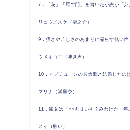
7．「花」「羅生門」を書いた小説か「芥川
リュウノスケ（龍之介）
9．痛さや苦しさのあまりに漏らす低い声
ウメキゴエ（呻き声）
10．ネプチューンの名倉潤と結婚したのは
マリナ（満里奈）
11．彼女は「○○も甘いも？みわけた」
スイ（酸い）