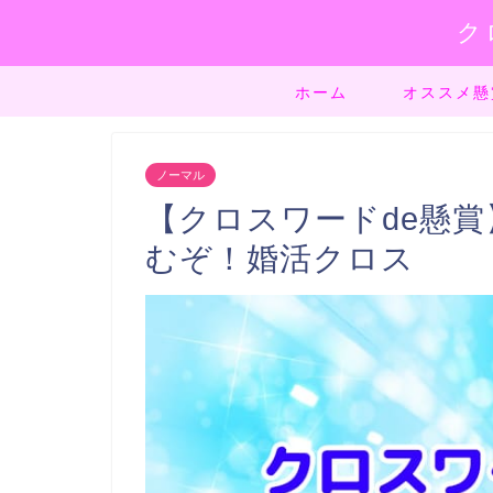
ク
ホーム
オススメ懸
ノーマル
【クロスワードde懸賞】
むぞ！婚活クロス