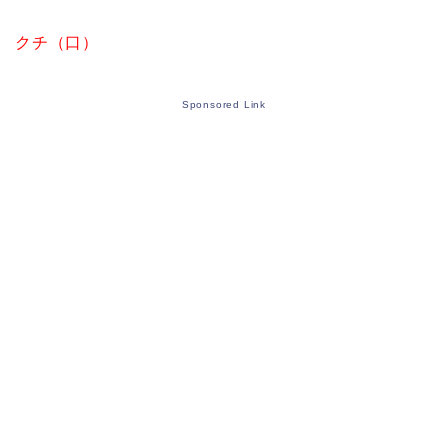
クチ（口）
Sponsored Link