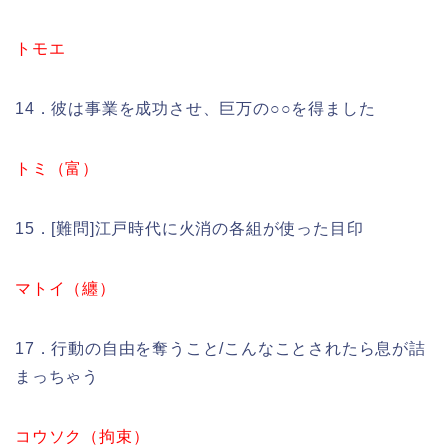
トモエ
14．彼は事業を成功させ、巨万の○○を得ました
トミ（富）
15．[難問]江戸時代に火消の各組が使った目印
マトイ（纏）
17．行動の自由を奪うこと/こんなことされたら息が詰
まっちゃう
コウソク（拘束）