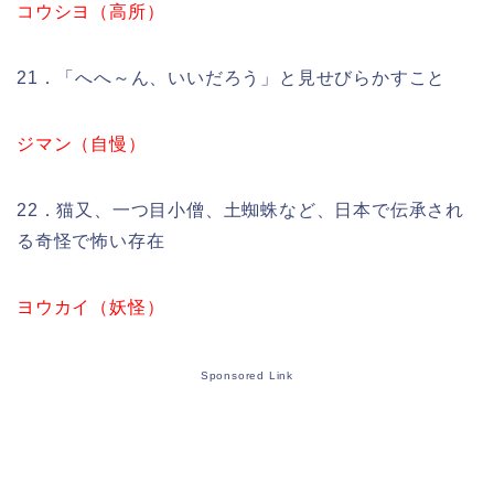
コウシヨ（高所）
21．「へへ～ん、いいだろう」と見せびらかすこと
ジマン（自慢）
22．猫又、一つ目小僧、土蜘蛛など、日本で伝承され
る奇怪で怖い存在
ヨウカイ（妖怪）
Sponsored Link