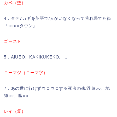
カベ（壁）
4．タテ7カギを英語で/人がいなくなって荒れ果てた街
「○○○○タウン」
ゴースト
5．AIUEO、KAKIKUKEKO、…
ローマジ（ローマ字）
7．あの世に行けずウロウロする死者の魂/浮遊○○、地
縛○○、幽○○
レイ（霊）