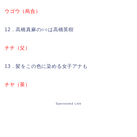
ウゴウ（烏合）
12．高橋真麻の○○は高橋英樹
チチ（父）
13．髪をこの色に染める女子アナも
チヤ（茶）
Sponsored Link