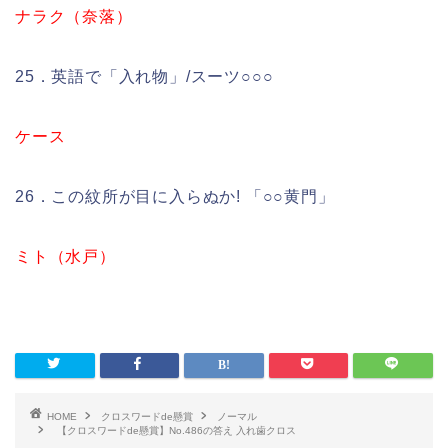
ナラク（奈落）
25．英語で「入れ物」/スーツ○○○
ケース
26．この紋所が目に入らぬか! 「○○黄門」
ミト（水戸）
HOME
クロスワードde懸賞
ノーマル
【クロスワードde懸賞】No.486の答え 入れ歯クロス