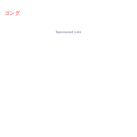
ゴング
Sponsored Link