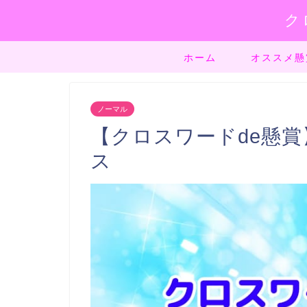
ク
ホーム
オススメ懸
ノーマル
【クロスワードde懸賞】
ス