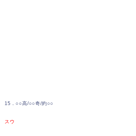
15．○○高/○○奇/約○○
スウ