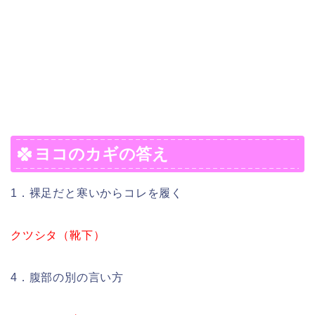
ヨコのカギの答え
1．裸足だと寒いからコレを履く
クツシタ（靴下）
4．腹部の別の言い方