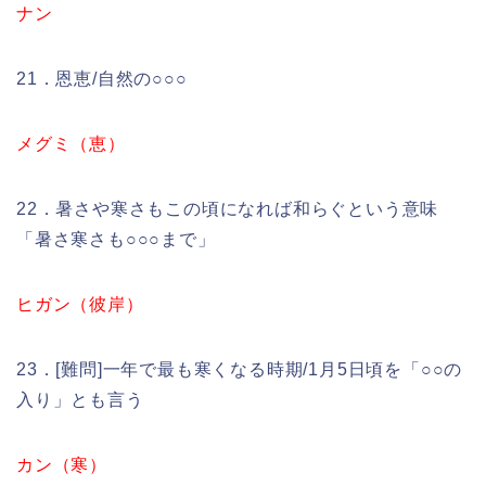
ナン
21．恩恵/自然の○○○
メグミ（恵）
22．暑さや寒さもこの頃になれば和らぐという意味
「暑さ寒さも○○○まで」
ヒガン（彼岸）
23．[難問]一年で最も寒くなる時期/1月5日頃を「○○の
入り」とも言う
カン（寒）