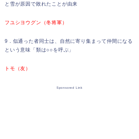
と雪が原因で敗れたことが由来
フユシヨウグン（冬将軍）
9．似通った者同士は、自然に寄り集まって仲間になる
という意味「類は○○を呼ぶ」
トモ（友）
Sponsored Link