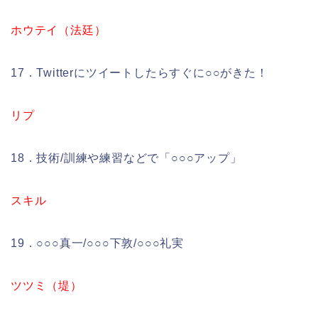
ホウテイ（法廷）
17．Twitterにツイートしたらすぐに○○がきた！
リプ
18．技術/訓練や練習などで「○○○アップ」
スキル
19．○○○真一/○○○下敦/○○○礼実
ツツミ（堤）