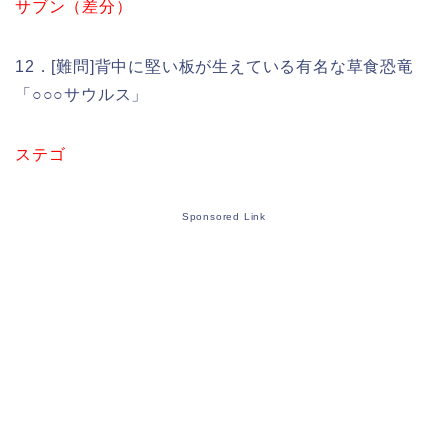
サブン（差分）
12．[難問]背中に堅い板が生えている有名な草食恐竜
「○○○サウルス」
ステゴ
Sponsored Link