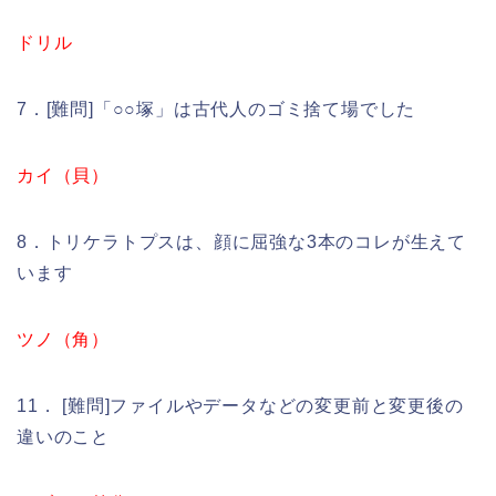
ドリル
7．[難問]「○○塚」は古代人のゴミ捨て場でした
カイ（貝）
8．トリケラトプスは、顔に屈強な3本のコレが生えて
います
ツノ（角）
11． [難問]ファイルやデータなどの変更前と変更後の
違いのこと