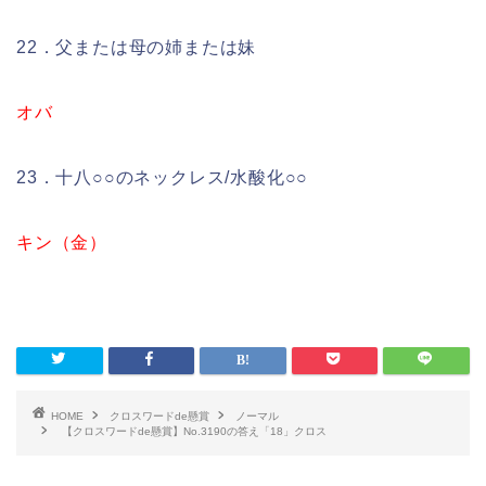
22．父または母の姉または妹
オバ
23．十八○○のネックレス/水酸化○○
キン（金）
HOME
クロスワードde懸賞
ノーマル
【クロスワードde懸賞】No.3190の答え「18」クロス