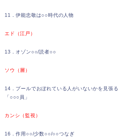
11．伊能忠敬は○○時代の人物
エド（江戸）
13．オゾン○○/読者○○
ソウ（層）
14．プールでおぼれている人がいないかを見張る
「○○○員」
カンシ（監視）
16．作用○○/少数○○/○○つなぎ