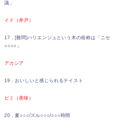
議」
イド（井戸）
17．[難問]ハリエンジュという木の俗称は「ニセ
○○○○」
アカシア
19．おいしいと感じられるテイスト
ビミ（美味）
20．夏○○○/ズル○○○/○○○時間