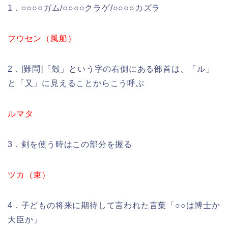
1．○○○○ガム/○○○○クラゲ/○○○○カズラ
フウセン（風船）
2．[難問]「殻」という字の右側にある部首は、「ル」
と「又」に見えることからこう呼ぶ
ルマタ
3．剣を使う時はこの部分を握る
ツカ（束）
4．子どもの将来に期待して言われた言葉「○○は博士か
大臣か」