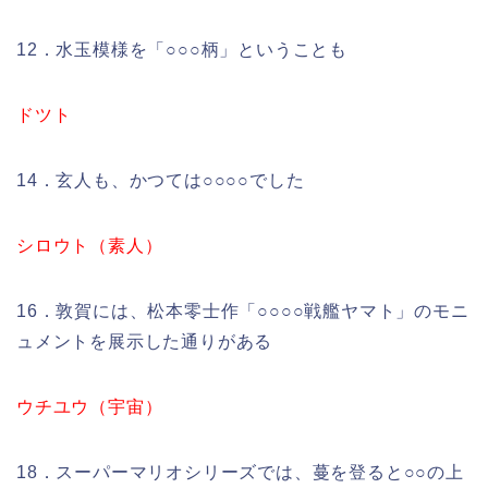
12．水玉模様を「○○○柄」ということも
ドツト
14．玄人も、かつては○○○○でした
シロウト（素人）
16．敦賀には、松本零士作「○○○○戦艦ヤマト」のモニ
ュメントを展示した通りがある
ウチユウ（宇宙）
18．スーパーマリオシリーズでは、蔓を登ると○○の上