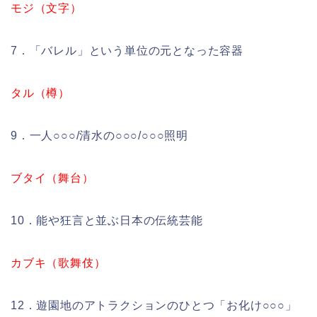
モジ（文字）
7．「バレル」という単位の元となった容器
タル（樽）
9．一人○○○/清水の○○○/○○○照明
ブタイ（舞台）
10．能や狂言と並ぶ日本の伝統芸能
カブキ（歌舞伎）
12．遊園地のアトラクションのひとつ「お化け○○○」