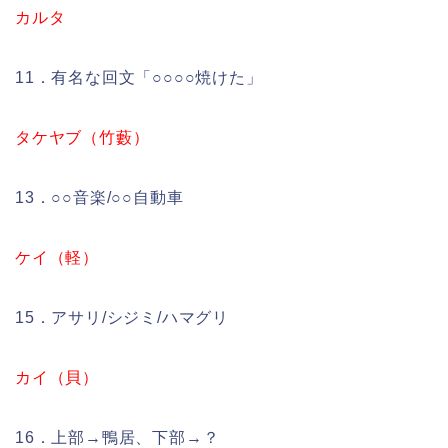
カルタ
11．有名な回文「○○○○焼けた」
タケヤブ（竹藪）
13．○○音楽/○○自動車
ケイ（軽）
15．アサリ/シジミ/ハマグリ
カイ（貝）
16．上部→鴨居、下部→？