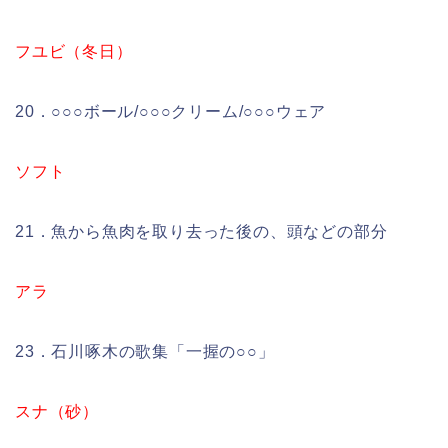
フユビ（冬日）
20．○○○ボール/○○○クリーム/○○○ウェア
ソフト
21．魚から魚肉を取り去った後の、頭などの部分
アラ
23．石川啄木の歌集「一握の○○」
スナ（砂）