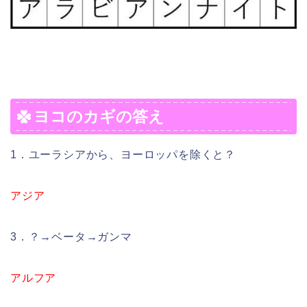
ヨコのカギの答え
1．ユーラシアから、ヨーロッパを除くと？
アジア
3．？→ベータ→ガンマ
アルフア