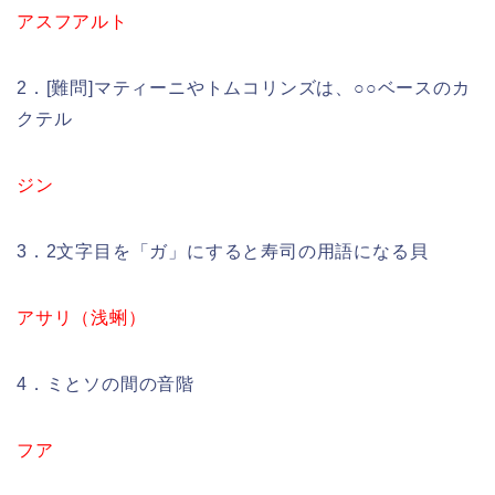
アスフアルト
2．[難問]マティーニやトムコリンズは、○○ベースのカ
クテル
ジン
3．2文字目を「ガ」にすると寿司の用語になる貝
アサリ（浅蜊）
4．ミとソの間の音階
フア