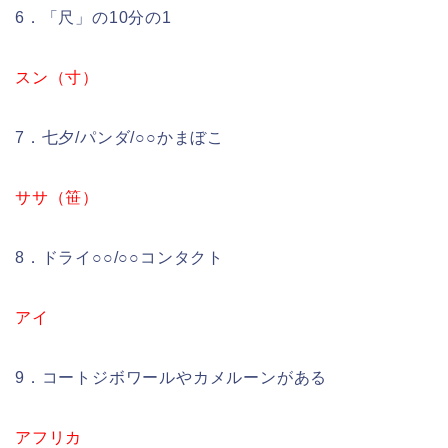
6．「尺」の10分の1
スン（寸）
7．七夕/パンダ/○○かまぼこ
ササ（笹）
8．ドライ○○/○○コンタクト
アイ
9．コートジボワールやカメルーンがある
アフリカ