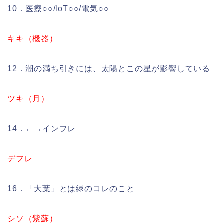
10．医療○○/loT○○/電気○○
キキ（機器）
12．潮の満ち引きには、太陽とこの星が影響している
ツキ（月）
14．←→インフレ
デフレ
16．「大葉」とは緑のコレのこと
シソ（紫蘇）