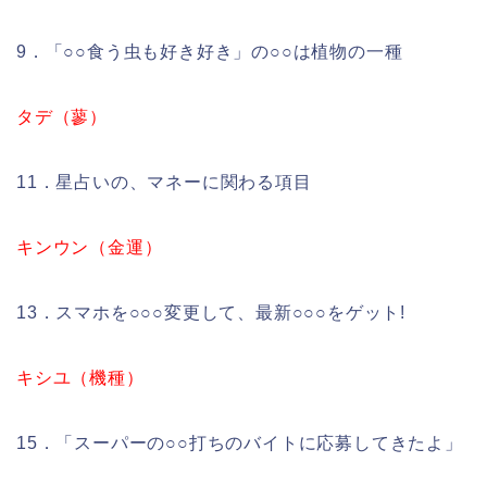
9．「○○食う虫も好き好き」の○○は植物の一種
タデ（蓼）
11．星占いの、マネーに関わる項目
キンウン（金運）
13．スマホを○○○変更して、最新○○○をゲット!
キシユ（機種）
15．「スーパーの○○打ちのバイトに応募してきたよ」