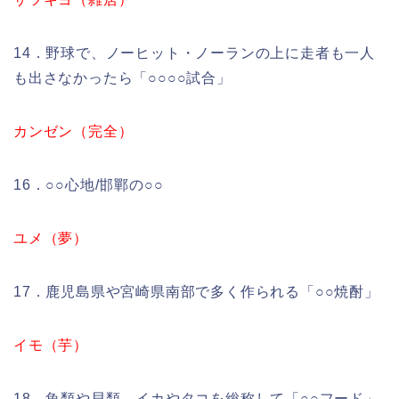
14．野球で、ノーヒット・ノーランの上に走者も一人
も出さなかったら「○○○○試合」
カンゼン（完全）
16．○○心地/邯鄲の○○
ユメ（夢）
17．鹿児島県や宮崎県南部で多く作られる「○○焼酎」
イモ（芋）
18．魚類や貝類、イカやタコを総称して「○○フード」