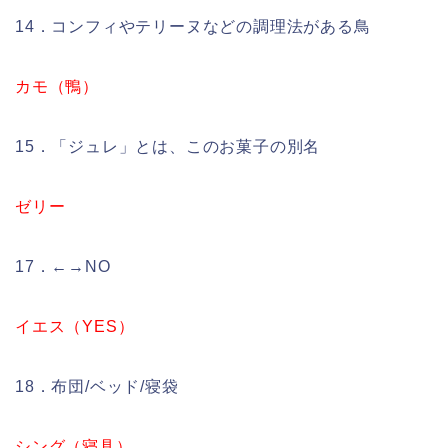
14．コンフィやテリーヌなどの調理法がある鳥
カモ（鴨）
15．「ジュレ」とは、このお菓子の別名
ゼリー
17．←→NO
イエス（YES）
18．布団/ベッド/寝袋
シング（寝具）