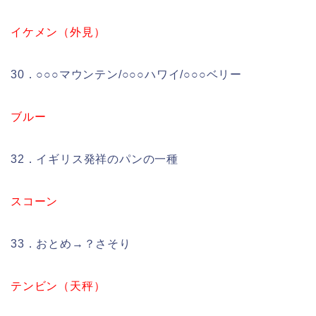
イケメン（外見）
30．○○○マウンテン/○○○ハワイ/○○○ベリー
ブルー
32．イギリス発祥のパンの一種
スコーン
33．おとめ→？さそり
テンビン（天秤）