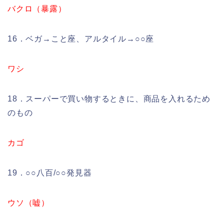
バクロ（暴露）
16．ベガ→こと座、アルタイル→○○座
ワシ
18．スーパーで買い物するときに、商品を入れるため
のもの
カゴ
19．○○八百/○○発見器
ウソ（嘘）