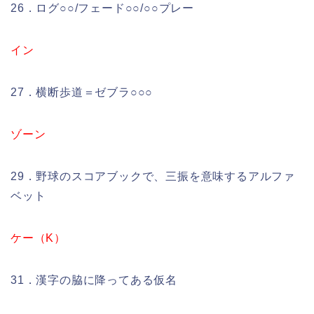
26．ログ○○/フェード○○/○○プレー
イン
27．横断歩道＝ゼブラ○○○
ゾーン
29．野球のスコアブックで、三振を意味するアルファ
ベット
ケー（K）
31．漢字の脇に降ってある仮名