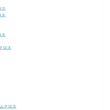
ロス
ロス
ロス
題クロス
ラムクロス