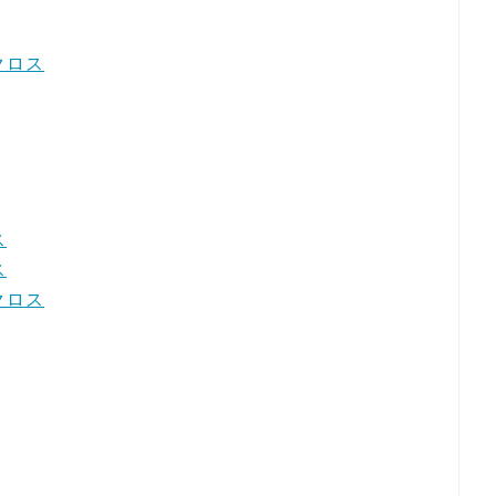
クロス
ス
ス
クロス