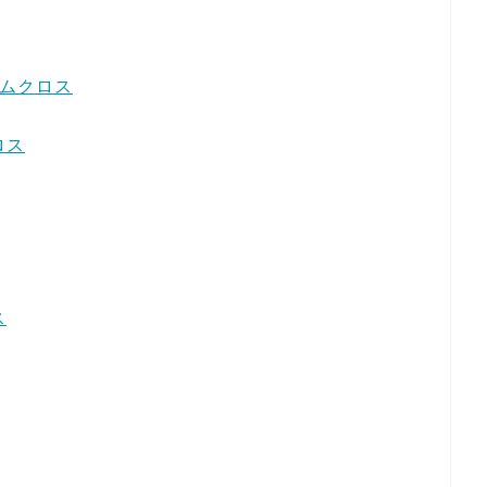
ラムクロス
ロス
ス