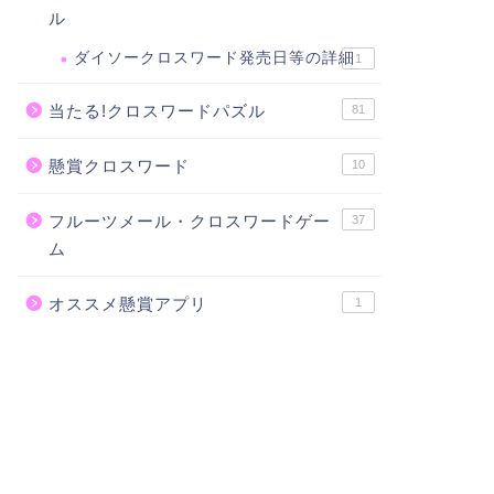
ル
ダイソークロスワード発売日等の詳細
1
当たる!クロスワードパズル
81
懸賞クロスワード
10
フルーツメール・クロスワードゲー
37
ム
オススメ懸賞アプリ
1