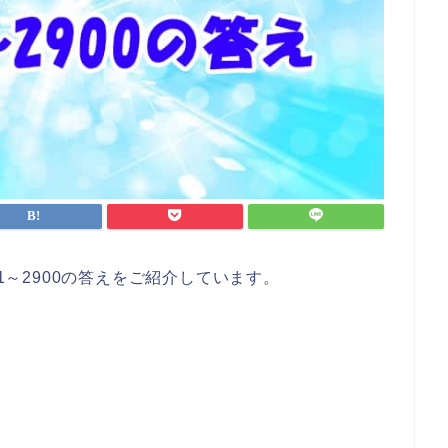
01～2900の答えをご紹介しています。