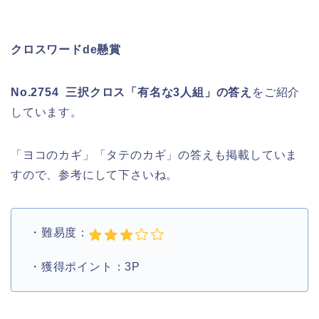
クロスワードde懸賞
No.2754 三択クロス「有名な3人組」の答え
をご紹介
しています。
「ヨコのカギ」「タテのカギ」の答えも掲載していま
すので、参考にして下さいね。
・難易度：
・獲得ポイント：3P