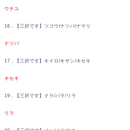
ウチユ
16．【三択です】ツゴウ/ナツパ/ナマリ
ナツパ
17．【三択です】キイロ/キザシ/キセキ
キセキ
19．【三択です】クラ/バラ/リラ
リラ