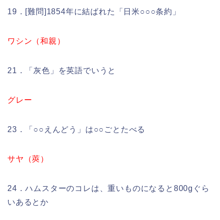
19．[難問]1854年に結ばれた「日米○○○条約」
ワシン（和親）
21．「灰色」を英語でいうと
グレー
23．「○○えんどう」は○○ごとたべる
サヤ（莢）
24．ハムスターのコレは、重いものになると800gぐら
いあるとか