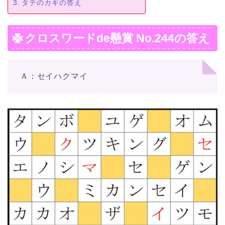
タテのカギの答え
クロスワードde懸賞 No.244の答え
Ａ：セイハクマイ