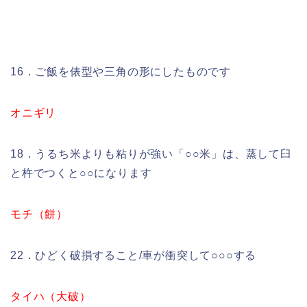
16．ご飯を俵型や三角の形にしたものです
オニギリ
18．うるち米よりも粘りが強い「○○米」は、蒸して臼
と杵でつくと○○になります
モチ（餅）
22．ひどく破損すること/車が衝突して○○○する
タイハ（大破）