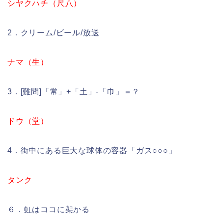
シヤクハチ（尺八）
2．クリーム/ビール/放送
ナマ（生）
3．[難問]「常」+「土」-「巾」＝？
ドウ（堂）
4．街中にある巨大な球体の容器「ガス○○○」
タンク
６．虹はココに架かる