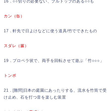
16．○○切りの必要ない、プルトップのある○○も
カン（缶）
17．軒先で日よけなどに使う道具/竹でできたもの
スダレ（簾）
19．プロペラ状で、両手を回転させて遊ぶ「竹○○○」
トンボ
21．[難問]日本の庭園にあったりする、流水を竹筒で受
け止め、石を打つ音を楽しむ装置