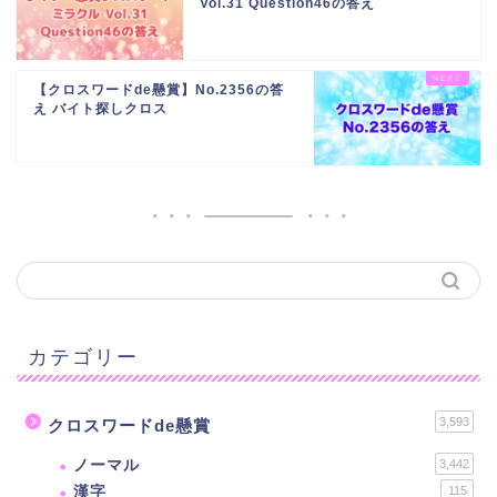
Vol.31 Question46の答え
【クロスワードde懸賞】No.2356の答
え バイト探しクロス
カテゴリー
3,593
クロスワードde懸賞
ノーマル
3,442
漢字
115