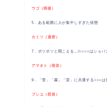
ウゴ（雨後）
5．ある範囲に人が集中しすぎた状態
カミツ（過密）
7．ポツポツと聞こえる…/○○○○はショ
アマオト（雨音）
9．「雪」「霧」「雷」に共通する○○○は
ブシユ（部首）