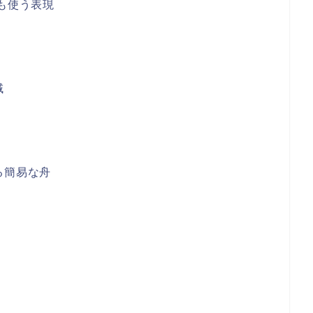
も使う表現
域
る簡易な舟