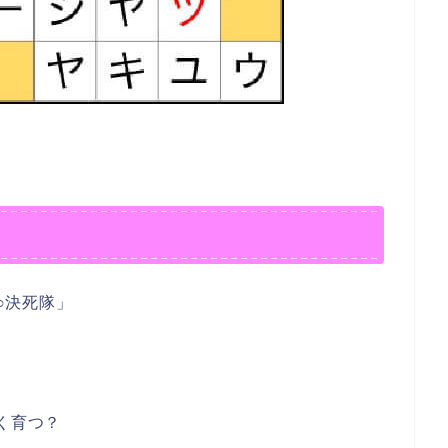
○○決死隊」
く育つ？