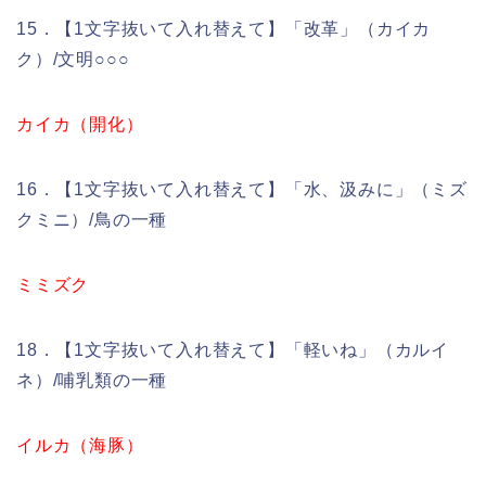
15．【1文字抜いて入れ替えて】「改革」（カイカ
ク）/文明○○○
カイカ（開化）
16．【1文字抜いて入れ替えて】「水、汲みに」（ミズ
クミニ）/鳥の一種
ミミズク
18．【1文字抜いて入れ替えて】「軽いね」（カルイ
ネ）/哺乳類の一種
イルカ（海豚）