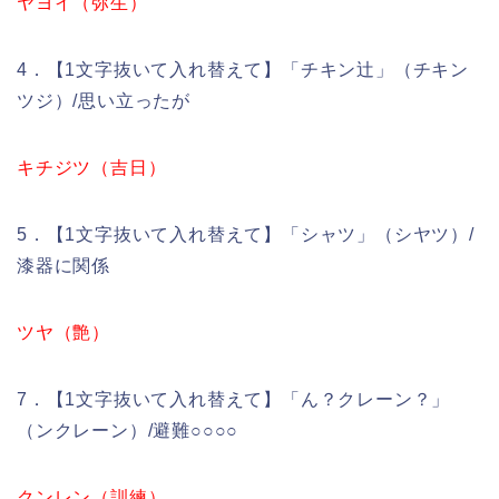
ヤヨイ（弥生）
4．【1文字抜いて入れ替えて】「チキン辻」（チキン
ツジ）/思い立ったが
キチジツ（吉日）
5．【1文字抜いて入れ替えて】「シャツ」（シヤツ）/
漆器に関係
ツヤ（艶）
7．【1文字抜いて入れ替えて】「ん？クレーン？」
（ンクレーン）/避難○○○○
クンレン（訓練）