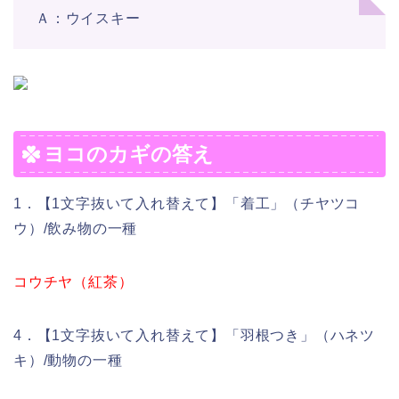
Ａ：ウイスキー
ヨコのカギの答え
1．【1文字抜いて入れ替えて】「着工」（チヤツコ
ウ）/飲み物の一種
コウチヤ（紅茶）
4．【1文字抜いて入れ替えて】「羽根つき」（ハネツ
キ）/動物の一種