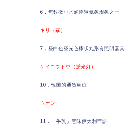
6．無数微小水滴浮遊気象現象之一
キリ（霧）
7．昼白色昼光色棒状丸形有照明器具
ケイコウトウ（蛍光灯）
10．韓国的通貨単位
ウオン
11．「牛乳」意味伊太利亜語