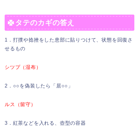
タテのカギの答え
1．打撲や捻挫をした患部に貼りつけて、状態を回復さ
せるもの
シツプ（湿布）
2．○○を偽装したら「居○○」
ルス（留守）
3．紅茶などを入れる、壺型の容器