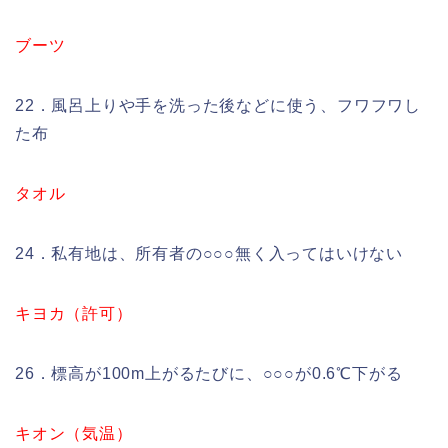
ブーツ
22．風呂上りや手を洗った後などに使う、フワフワし
た布
タオル
24．私有地は、所有者の○○○無く入ってはいけない
キヨカ（許可）
26．標高が100m上がるたびに、○○○が0.6℃下がる
キオン（気温）