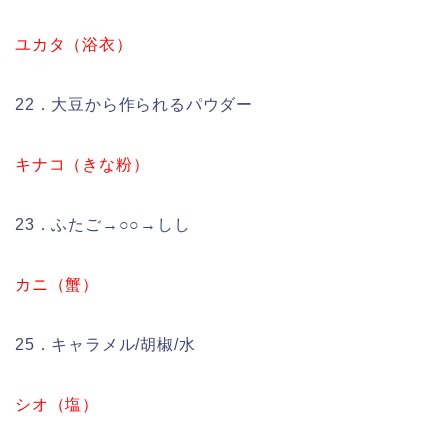
ユカタ（浴衣）
22．大豆から作られるパウダー
キナコ（きな粉）
23．ふたご→○○→しし
カニ（蟹）
25．キャラメル/胡椒/水
シオ（塩）