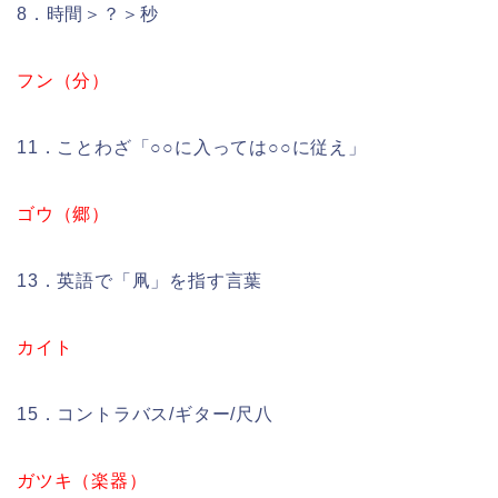
8．時間＞？＞秒
フン（分）
11．ことわざ「○○に入っては○○に従え」
ゴウ（郷）
13．英語で「凧」を指す言葉
カイト
15．コントラバス/ギター/尺八
ガツキ（楽器）