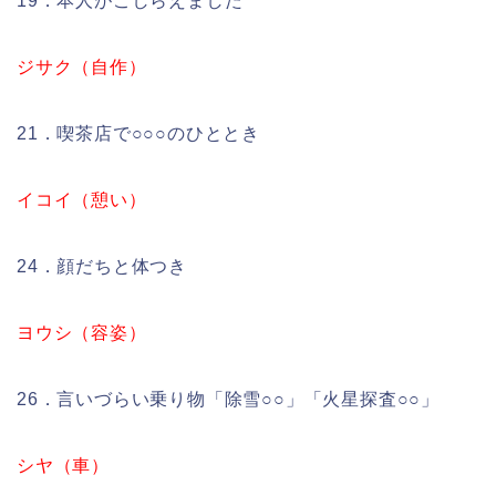
19．本人がこしらえました
ジサク（自作）
21．喫茶店で○○○のひととき
イコイ（憩い）
24．顔だちと体つき
ヨウシ（容姿）
26．言いづらい乗り物「除雪○○」「火星探査○○」
シヤ（車）