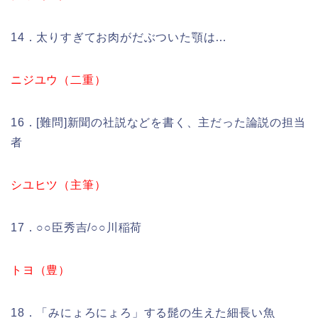
14．太りすぎてお肉がだぶついた顎は…
ニジユウ（二重）
16．[難問]新聞の社説などを書く、主だった論説の担当
者
シユヒツ（主筆）
17．○○臣秀吉/○○川稲荷
トヨ（豊）
18．「みにょろにょろ」する髭の生えた細長い魚