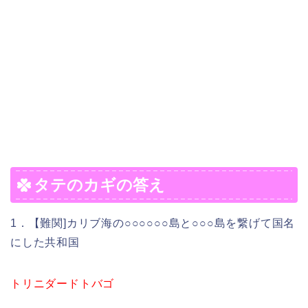
タテのカギの答え
1．【難関]カリブ海の○○○○○○島と○○○島を繋げて国名
にした共和国
トリニダードトバゴ