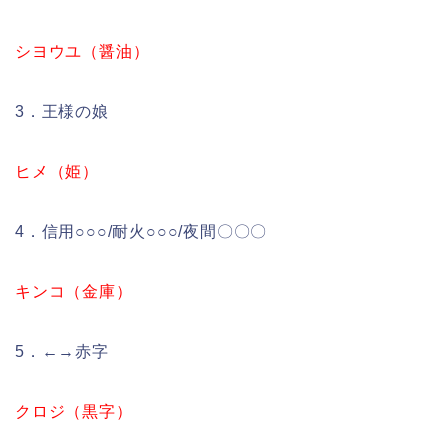
シヨウユ（醤油）
3．王様の娘
ヒメ（姫）
4．信用○○○/耐火○○○/夜間〇〇〇
キンコ（金庫）
5．←→赤字
クロジ（黒字）