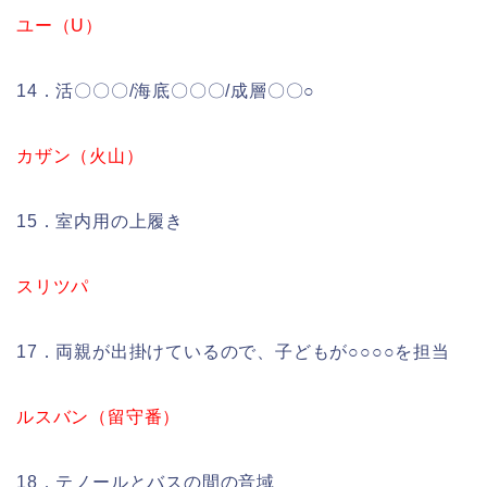
ユー（U）
14．活〇〇〇/海底〇〇〇/成層〇〇○
カザン（火山）
15．室内用の上履き
スリツパ
17．両親が出掛けているので、子どもが○○○○を担当
ルスバン（留守番）
18．テノールとバスの間の音域