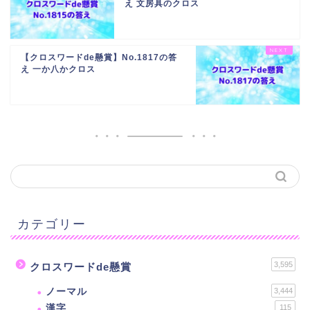
え 文房具のクロス
【クロスワードde懸賞】No.1817の答
え 一か八かクロス
カテゴリー
3,595
クロスワードde懸賞
ノーマル
3,444
漢字
115