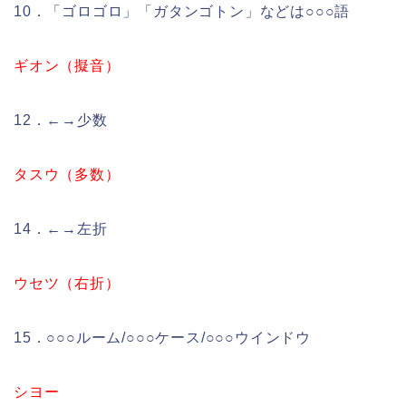
10．「ゴロゴロ」「ガタンゴトン」などは○○○語
ギオン（擬音）
12．←→少数
タスウ（多数）
14．←→左折
ウセツ（右折）
15．○○○ルーム/○○○ケース/○○○ウインドウ
シヨー