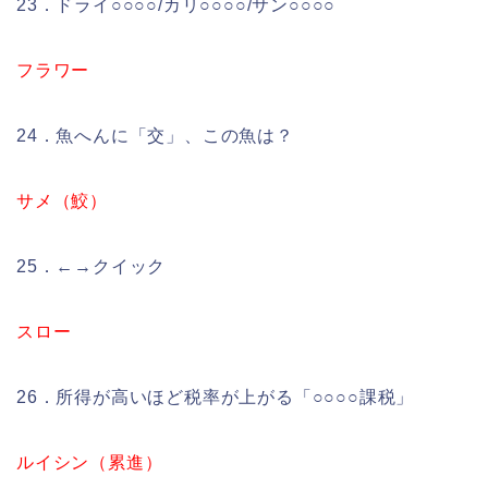
23．ドライ○○○○/カリ○○○○/サン○○○○
フラワー
24．魚へんに「交」、この魚は？
サメ（鮫）
25．←→クイック
スロー
26．所得が高いほど税率が上がる「○○○○課税」
ルイシン（累進）