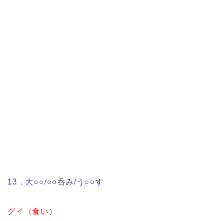
13．大○○/○○呑み/う○○す
グイ（食い）