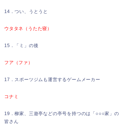
14．つい、うとうと
ウタタネ（うたた寝）
15．「ミ」の後
フア（ファ）
17．スポーツジムも運営するゲームメーカー
コナミ
19．柳家、三遊亭などの亭号を持つのは「○○○家」の
皆さん