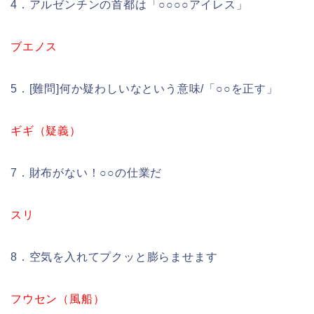
4．アルゼンチンの首都は「○○○○アイレス」
ブエノス
5．[難問]何か疑わしいなという意味/「○○を正す」
ギギ（疑義）
7．財布がない！○○の仕業だ
スリ
8．空気を入れてプクッと膨らませます
フウセン（風船）