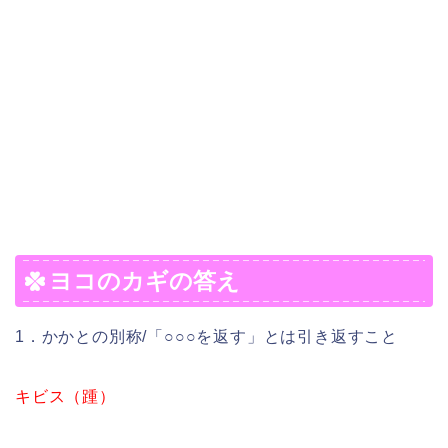
ヨコのカギの答え
1．かかとの別称/「○○○を返す」とは引き返すこと
キビス（踵）