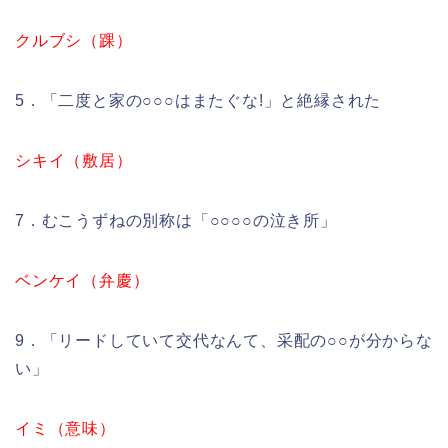
クルブシ（踝）
5．「二度と家の○○○はまたぐな!」と絶縁された
シキイ（敷居）
7．むこうずねの別称は「○○○○の泣き所」
ベンケイ（弁慶）
9．「リードしていて交代なんて、采配の○○が分からな
い」
イミ（意味）