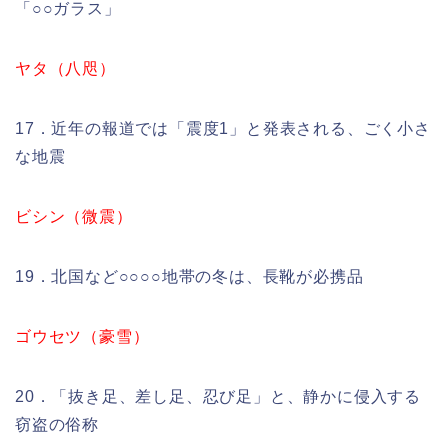
「○○ガラス」
ヤタ（八咫）
17．近年の報道では「震度1」と発表される、ごく小さ
な地震
ビシン（微震）
19．北国など○○○○地帯の冬は、長靴が必携品
ゴウセツ（豪雪）
20．「抜き足、差し足、忍び足」と、静かに侵入する
窃盗の俗称