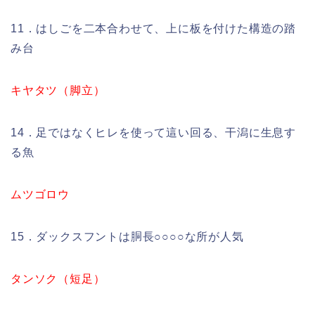
11．はしごを二本合わせて、上に板を付けた構造の踏
み台
キヤタツ（脚立）
14．足ではなくヒレを使って這い回る、干潟に生息す
る魚
ムツゴロウ
15．ダックスフントは胴長○○○○な所が人気
タンソク（短足）