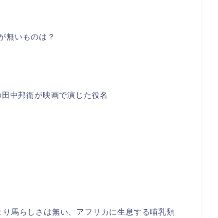
が無いものは？
日の田中邦衛が映画で演じた役名
まり馬らしさは無い、アフリカに生息する哺乳類