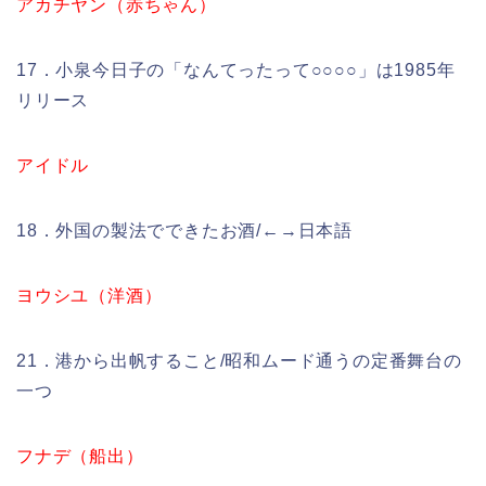
アカチヤン（赤ちゃん）
17．小泉今日子の「なんてったって○○○○」は1985年
リリース
アイドル
18．外国の製法でできたお酒/←→日本語
ヨウシユ（洋酒）
21．港から出帆すること/昭和ムード通うの定番舞台の
一つ
フナデ（船出）