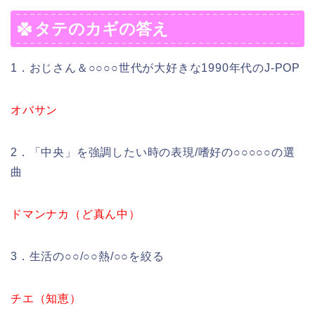
タテのカギの答え
1．おじさん＆○○○○世代が大好きな1990年代のJ-POP
オバサン
2．「中央」を強調したい時の表現/嗜好の○○○○○の選
曲
ドマンナカ（ど真ん中）
3．生活の○○/○○熱/○○を絞る
チエ（知恵）