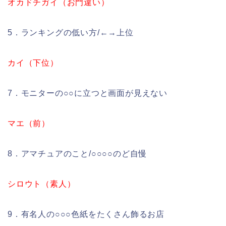
オカドチガイ（お門違い）
5．ランキングの低い方/←→上位
カイ（下位）
7．モニターの○○に立つと画面が見えない
マエ（前）
8．アマチュアのこと/○○○○のど自慢
シロウト（素人）
9．有名人の○○○色紙をたくさん飾るお店