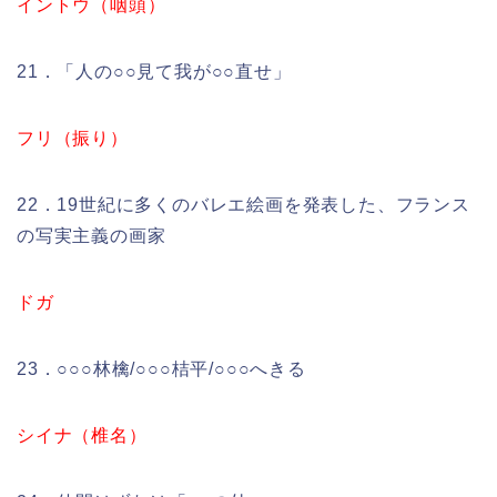
イントウ（咽頭）
21．「人の○○見て我が○○直せ」
フリ（振り）
22．19世紀に多くのバレエ絵画を発表した、フランス
の写実主義の画家
ドガ
23．○○○林檎/○○○桔平/○○○へきる
シイナ（椎名）