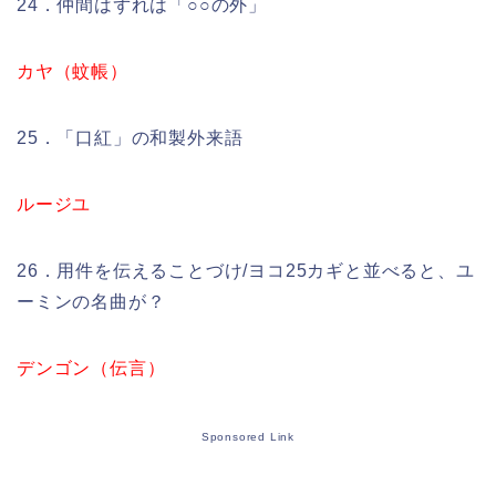
24．仲間はずれは「○○の外」
カヤ（蚊帳）
25．「口紅」の和製外来語
ルージユ
26．用件を伝えることづけ/ヨコ25カギと並べると、ユ
ーミンの名曲が？
デンゴン（伝言）
Sponsored Link