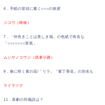
4．手紙の冒頭に書く○○○の挨拶
ジコウ（時候）
7．「仲良きことは美しき哉」の色紙で有名な
「○○○○○○○実篤」
ムシヤノコウジ（武者小路）
9．春に咲く紫の花/「リラ」「紫丁香花」の別名も
ライラツク
11．喜劇の対義語は？