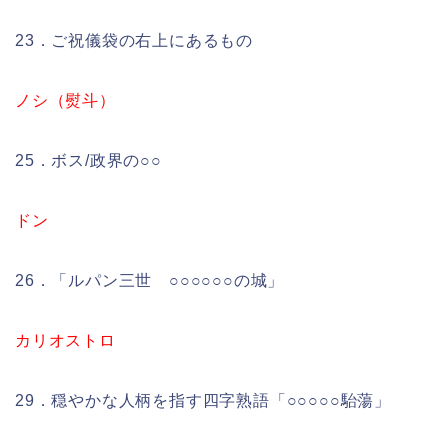
23．ご祝儀袋の右上にあるもの
ノシ（熨斗）
25．ボス/政界の○○
ドン
26．「ルパン三世 ○○○○○○の城」
カリオストロ
29．穏やかな人柄を指す四字熟語「○○○○○駘蕩」