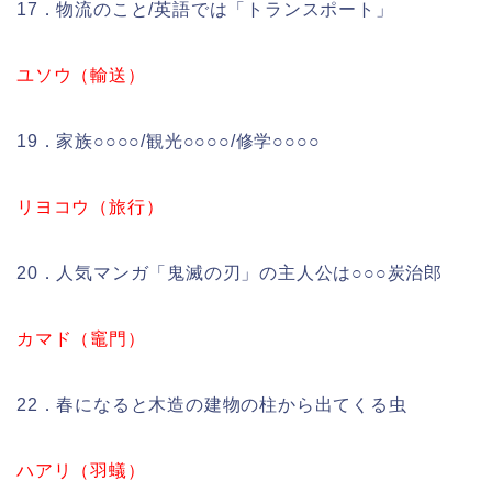
17．物流のこと/英語では「トランスポート」
ユソウ（輸送）
19．家族○○○○/観光○○○○/修学○○○○
リヨコウ（旅行）
20．人気マンガ「鬼滅の刃」の主人公は○○○炭治郎
カマド（竈門）
22．春になると木造の建物の柱から出てくる虫
ハアリ（羽蟻）