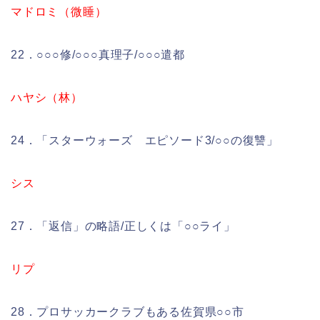
マドロミ（微睡）
22．○○○修/○○○真理子/○○○遣都
ハヤシ（林）
24．「スターウォーズ エピソード3/○○の復讐」
シス
27．「返信」の略語/正しくは「○○ライ」
リプ
28．プロサッカークラブもある佐賀県○○市