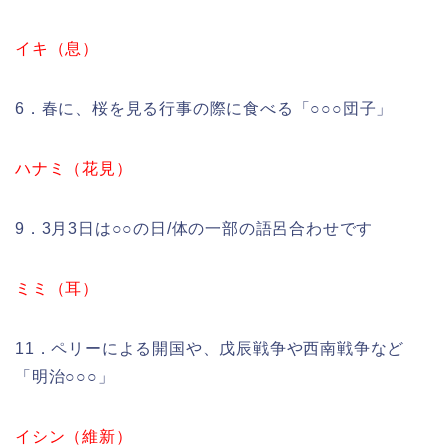
イキ（息）
6．春に、桜を見る行事の際に食べる「○○○団子」
ハナミ（花見）
9．3月3日は○○の日/体の一部の語呂合わせです
ミミ（耳）
11．ペリーによる開国や、戊辰戦争や西南戦争など
「明治○○○」
イシン（維新）