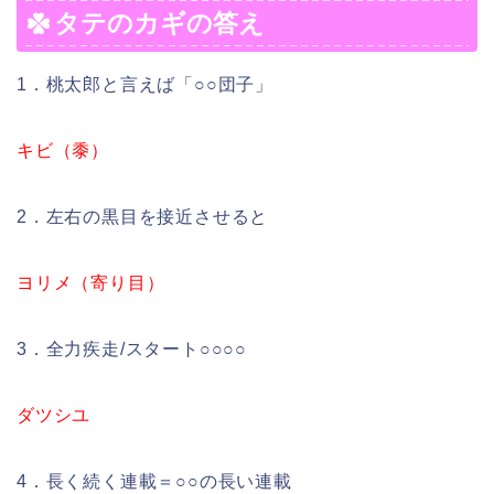
タテのカギの答え
1．桃太郎と言えば「○○団子」
キビ（黍）
2．左右の黒目を接近させると
ヨリメ（寄り目）
3．全力疾走/スタート○○○○
ダツシユ
4．長く続く連載＝○○の長い連載