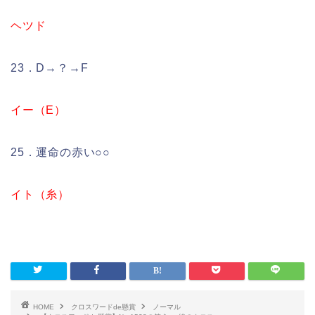
ヘツド
23．D→？→F
イー（E）
25．運命の赤い○○
イト（糸）
HOME
クロスワードde懸賞
ノーマル