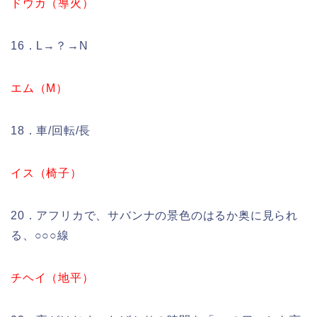
ドウカ（導火）
16．L→？→N
エム（M）
18．車/回転/長
イス（椅子）
20．アフリカで、サバンナの景色のはるか奥に見られ
る、○○○線
チヘイ（地平）