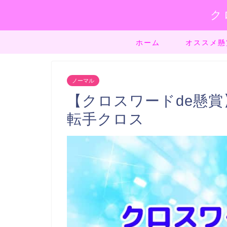
ク
ホーム
オススメ懸
ノーマル
【クロスワードde懸賞】
転手クロス