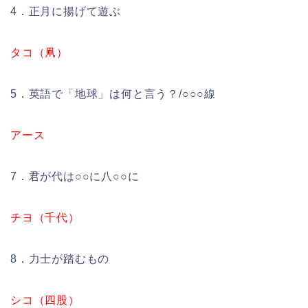
4．正月に揚げて遊ぶ
タコ（凧）
5．英語で「地球」は何と言う？/○○○線
アース
7．君が代は○○に八○○に
チヨ（千代）
8．力士が踏むもの
シコ（四股）