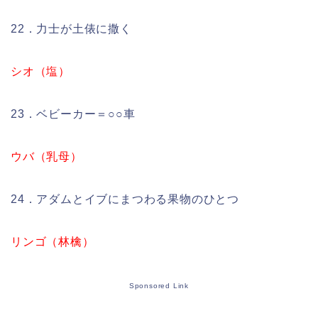
22．力士が土俵に撒く
シオ（塩）
23．ベビーカー＝○○車
ウバ（乳母）
24．アダムとイブにまつわる果物のひとつ
リンゴ（林檎）
Sponsored Link