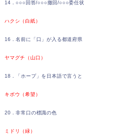
14．○○○回答/○○○撤回/○○○委任状
ハクシ（白紙）
16．名前に「口」が入る都道府県
ヤマグチ（山口）
18．「ホープ」を日本語で言うと
キボウ（希望）
20．非常口の標識の色
ミドリ（緑）