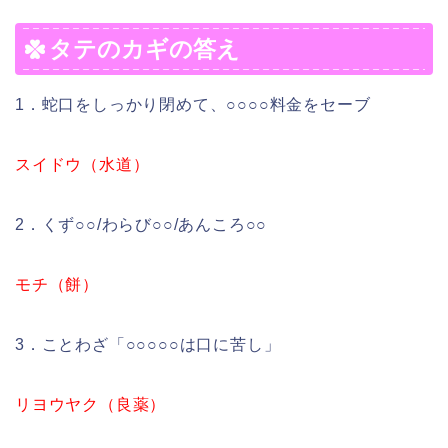
タテのカギの答え
1．蛇口をしっかり閉めて、○○○○料金をセーブ
スイドウ（水道）
2．くず○○/わらび○○/あんころ○○
モチ（餅）
3．ことわざ「○○○○○は口に苦し」
リヨウヤク（良薬）