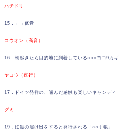
ハチドリ
15．←→低音
コウオン（高音）
16．朝起きたら目的地に到着している○○○ヨコ9カギ
ヤコウ（夜行）
17．ドイツ発祥の、噛んだ感触も楽しいキャンディ
グミ
19．妊娠の届け出をすると発行される「○○手帳」