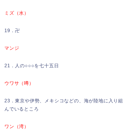
ミズ（水）
19．卍
マンジ
21．人の○○○を七十五日
ウワサ（噂）
23．東京や伊勢、メキシコなどの、海が陸地に入り組
んでいるところ
ワン（湾）