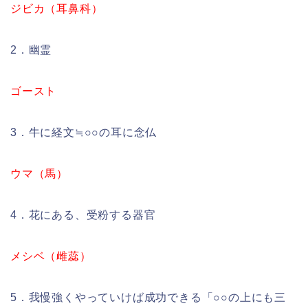
ジビカ（耳鼻科）
2．幽霊
ゴースト
3．牛に経文≒○○の耳に念仏
ウマ（馬）
4．花にある、受粉する器官
メシベ（雌蕊）
5．我慢強くやっていけば成功できる「○○の上にも三