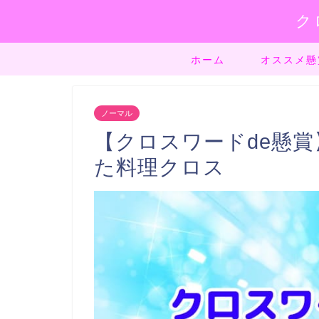
ク
ホーム
オススメ懸
ノーマル
【クロスワードde懸賞】
た料理クロス