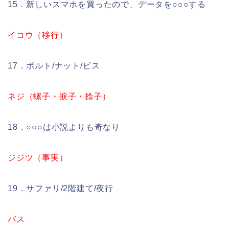
15．新しいスマホを買ったので、データを○○○する
イコウ（移行）
17．ボルト/ナット/ビス
ネジ（螺子・捩子・捻子）
18．○○○は小説よりも奇なり
ジジツ（事実）
19．サファリ/2階建て/夜行
バス