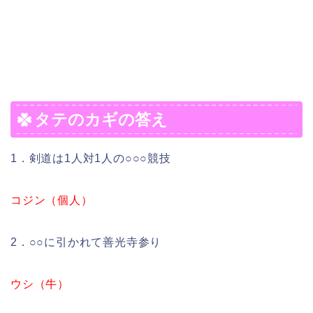
タテのカギの答え
1．剣道は1人対1人の○○○競技
コジン（個人）
2．○○に引かれて善光寺参り
ウシ（牛）