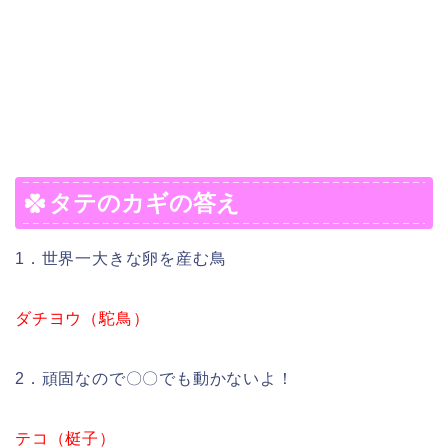
タテのカギの答え
1．世界一大きな卵を産む鳥
ダチヨウ（駝鳥）
2．頑固なので〇〇でも動かないよ！
テコ（梃子）