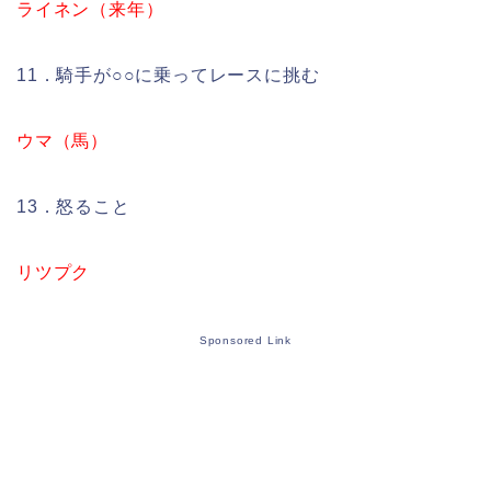
ライネン（来年）
11．騎手が○○に乗ってレースに挑む
ウマ（馬）
13．怒ること
リツプク
Sponsored Link