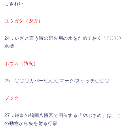
もきれい
ユウガタ（夕方）
24．いざと言う時の消火用の水をためておく「〇〇〇
水槽」
ボウカ（防火）
25．〇〇〇カバー/〇〇〇マーク/スケッチ〇〇〇
ブツク
27．鎌倉の鶴岡八幡宮で開催する「やぶさめ」は、こ
の動物から矢を射る行事