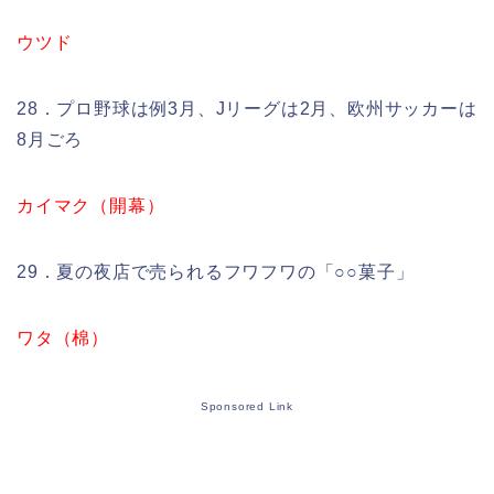
ウツド
28．プロ野球は例3月、Jリーグは2月、欧州サッカーは
8月ごろ
カイマク（開幕）
29．夏の夜店で売られるフワフワの「○○菓子」
ワタ（棉）
Sponsored Link