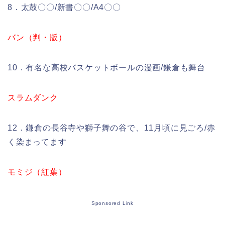
8．太鼓〇〇/新書〇〇/A4〇〇
バン（判・版）
10．有名な高校バスケットボールの漫画/鎌倉も舞台
スラムダンク
12．鎌倉の長谷寺や獅子舞の谷で、11月頃に見ごろ/赤
く染まってます
モミジ（紅葉）
Sponsored Link