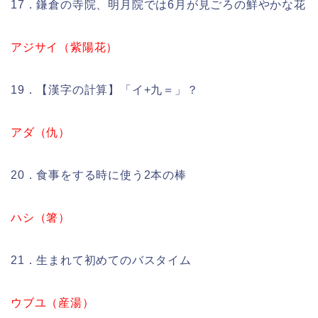
17．鎌倉の寺院、明月院では6月が見ごろの鮮やかな花
アジサイ（紫陽花）
19．【漢字の計算】「イ+九＝」？
アダ（仇）
20．食事をする時に使う2本の棒
ハシ（箸）
21．生まれて初めてのバスタイム
ウブユ（産湯）