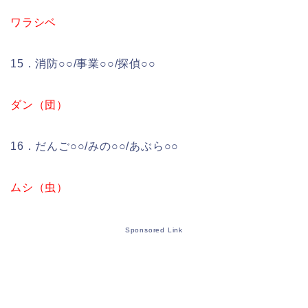
ワラシベ
15．消防○○/事業○○/探偵○○
ダン（団）
16．だんご○○/みの○○/あぶら○○
ムシ（虫）
Sponsored Link